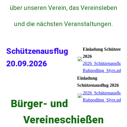
über unseren Verein, das Vereinsleben
und die nächsten Veranstaltungen.
Schützenausflug
Einladung Schützenaus
2026
20.09.2026
2026_Schützenausflug
Ruhpodling_Slyrs.pdf
(1
Einladung
Schützenausflug 2026
2026_Schützenausflug
Ruhpodling_Slyrs.pdf
(1
Bürger- und
Vereineschießen