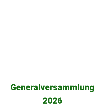
260418_Finale (11)
260418_Finale (10)
260418_Finale (6)
260418_Finale (9)
260418_Finale (12)
260418_Finale (1)
Generalversammlung
2026